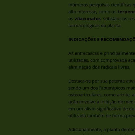
inúmeras pesquisas científicas 
alto interesse, como os
terpen
os
vôacunatos
, substâncias re
farmacológicas da planta.
INDICAÇÕES E RECOMENDAÇ
As entrecascas e principalmente
utilizadas, com comprovada açã
eliminação dos radicais livres.
Destaca-se por sua potente ati
sendo um dos fitoterápicos mai
osteoarticulares, como artrite,
ação envolve a inibição de medi
em um alívio significativo de dor
utilizada também de forma prev
Adicionalmente, a planta demo