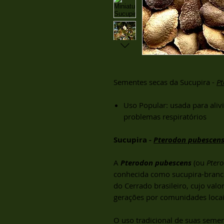
Sementes secas da Sucupira -
Pt
Uso Popular: usada para aliv
problemas respiratórios
Sucupira -
Pterodon pubescen
A
Pterodon pubescens
(ou
Pter
conhecida como sucupira-branc
do Cerrado brasileiro, cujo val
gerações por comunidades locai
O uso tradicional de suas seme