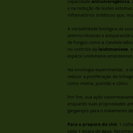
capacidade
antiulcerogênica
,
e na redução de lesões estomacai
inflamatórios sintéticos que, m
A versatilidade biológica da su
antimicrobianas e antiparasitári
de fungos como a
Candida albic
no controle da
leishmaniose
, 
espécie
Leishmania amazonensis
Na oncologia experimental, o ó
reduzir a proliferação de linha
como mama, pulmão e cólon.
Por fim, sua ação vasorrelaxante
enquanto suas propriedades anti
gargarejos para o tratamento de
Para o preparo do chá
: 1 col
cada 1 xícara de água. Recomend