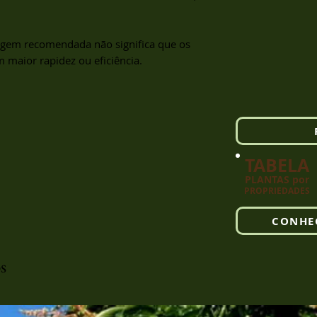
gem recomendada não significa que os
 maior rapidez ou eficiência.
TABELA
PLANTAS por
PRO
PRIEDADES
CONHE
s