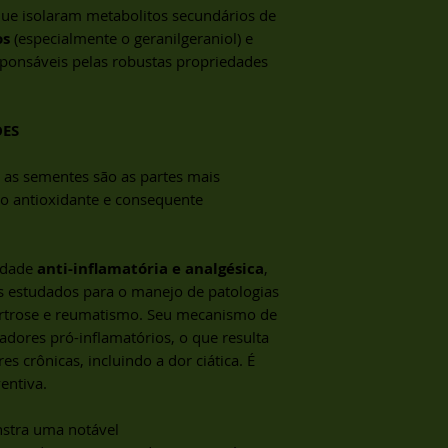
entrega adequado a
propriedades med
que isolaram metabolitos secundários de
INFUSÃO
– Deitar á
Estamos à disposiçã
desidratadas qua
colocar as plantas 
os
(especialmente o geranilgeraniol) e
“secagem solar” 
imediatamente retira
sponsáveis pelas robustas propriedades
equipamentos ada
principalmente as p
São Gonçalo do R
aquelas que usamos
distante 25 km d
como as flores, folh
ÕES
Não temos agênc
DECOCÇÃO
– Este t
comunidade , po
quando estamos fa
dos consumidores
 as sementes são as partes mais
planta mais rígidas,
encomendas ser
o antioxidante e consequente
entrecascas e seme
uma semana.
devemos colocar as
fria e deixar ferver
vidade
anti-inflamatória e analgésica
,
10 minutos.
MACERAÇÃO
– Aqui
s estudados para o manejo de patologias
pode ser utilizada 
 artrose e reumatismo. Seu mecanismo de
duras, só que elas 
adores pró-inflamatórios, o que resulta
pedaços são coloca
es crônicas, incluindo a dor ciática. É
em temperatura amb
entiva.
consumido aos pouc
nstra uma notável