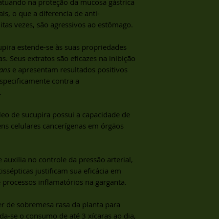
 atuando na proteção da mucosa gástrica
s, o que a diferencia de anti-
uitas vezes, são agressivos ao estômago.
cupira estende-se às suas propriedades
as. Seus extratos são eficazes na inibição
ans
e apresentam resultados positivos
especificamente contra a
.
leo de sucupira possui a capacidade de
gens celulares cancerígenas em órgãos
 auxilia no controle da pressão arterial,
ssépticas justificam sua eficácia em
 processos inflamatórios na garganta.
her de sobremesa rasa da planta para
a-se o consumo de até 3 xícaras ao dia,