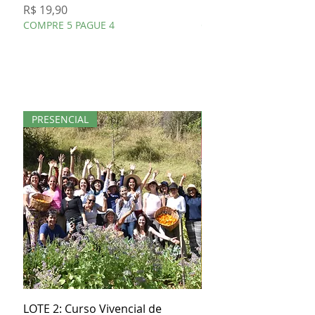
Preço
Preço
R$ 19,90
R$ 19,90
COMPRE 5 PAGUE 4
COMPRE 5 PAGUE 4
PRESENCIAL
KIT
LOTE 2: Curso Vivencial de
Kit Especial Livro + 3