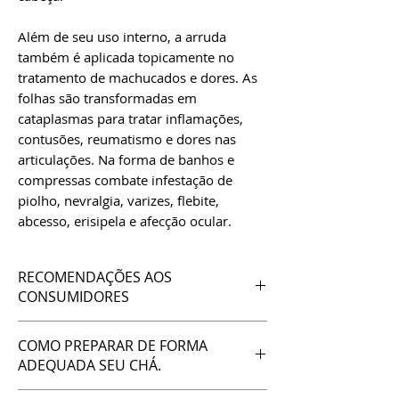
Além de seu uso interno, a arruda
também é aplicada topicamente no
tratamento de machucados e dores. As
folhas são transformadas em
cataplasmas para tratar inflamações,
contusões, reumatismo e dores nas
articulações.
Na forma de banhos e
compressas combate infestação de
piolho, nevralgia, varizes, flebite,
abcesso, erisipela e afecção ocular.
RECOMENDAÇÕES AOS
CONSUMIDORES
TODOS
os chás da Ervanaria Marcos
COMO PREPARAR DE FORMA
Guião são produzidos ou coletados
ADEQUADA SEU CHÁ.
por nossa equipe, principalmente na
região de São Gonçalo do Rio das
Para seu melhor aproveitamento, vamos