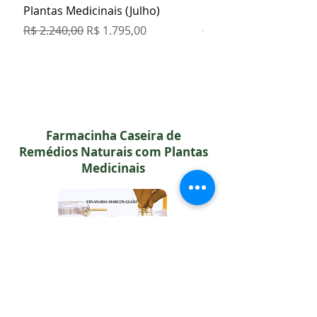
Plantas Medicinais (Julho)
Orgânicos
Preço normal
Preço promocional
Preço normal
R$ 2.240,00
R$ 1.795,00
R$ 129,80
COMPRE 5 PAGUE 4
Farmacinha Caseira de
Remédios Naturais com Plantas
Medicinais
CURSO ONLINE: