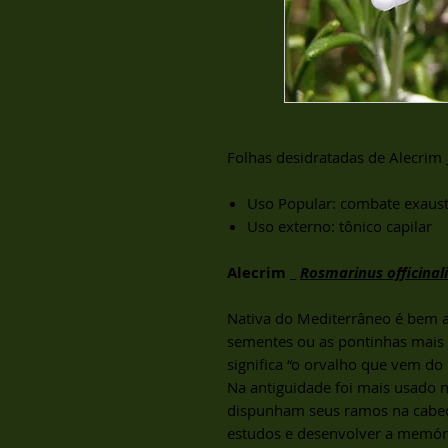
Folhas desidratadas de Alecrim
Uso Popular: combate exaust
Uso externo: tônico capilar
Alecrim _
Rosmarinus officinali
Nativa do Mediterrâneo é bem 
sementes ou as pontinhas mais 
significa “o orvalho que vem do
Na antiguidade foi mais usado na
dispunham seus ramos na cabeç
estudos e desenvolver a memór