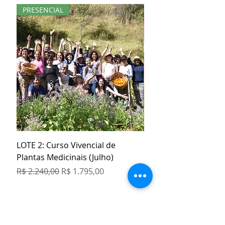
PRESENCIAL
KIT
LOTE 2: Curso Vivencial de
Kit Especial Livro + 3
Plantas Medicinais (Julho)
Orgânicos
Preço normal
Preço promocional
Preço normal
R$ 2.240,00
R$ 1.795,00
R$ 129,80
COMPRE 5 PAGUE 4