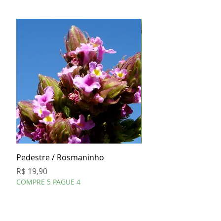
Pedestre / Rosmaninho
Cavalinha
Preço
Preço
R$ 19,90
R$ 19,90
COMPRE 5 PAGUE 4
COMPRE 5 PAGUE 4