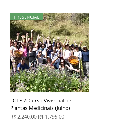
PRESENCIAL
KIT
LOTE 2: Curso Vivencial de
Kit Especial Livro + 3
Plantas Medicinais (Julho)
Orgânicos
Preço normal
Preço promocional
Preço normal
R$ 2.240,00
R$ 1.795,00
R$ 129,80
COMPRE 5 PAGUE 4