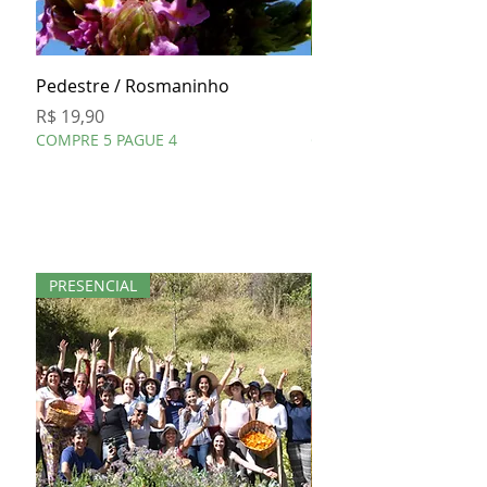
Pedestre / Rosmaninho
Cavalinha
Preço
Preço
R$ 19,90
R$ 19,90
COMPRE 5 PAGUE 4
COMPRE 5 PAGUE 4
PRESENCIAL
KIT