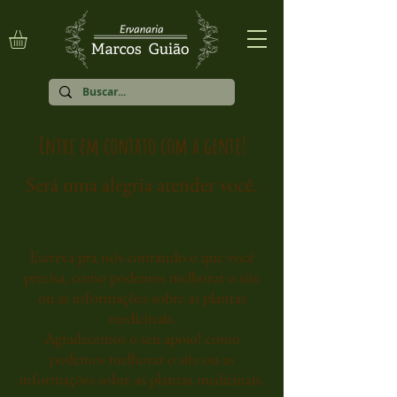
Entre em contato com a gente!
Será uma alegria atender você.
Escreva pra nós contando o que você
precisa, como podemos melhorar o site
ou as informações sobre as plantas
medicinais.
Agradecemos o seu apoio!
como
podemos melhorar o site ou as
informações sobre as plantas medicinais.