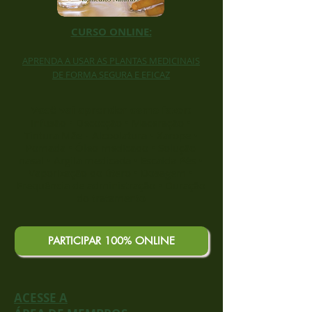
CURSO ONLINE:
APRENDA A USAR AS PLANTAS MEDICINAIS
DE FORMA SEGURA E EFICAZ
Você vai aprender como fazer:
Infusão • Decocção • Maceração •
Tintura Mãe • Alcoolatura • Xarope •
Pomada • Óleo medicado • Solução
nasal • Argila medicada • Escalda Pés •
Vaporização do útero • Dosagem •
Frequência de administração • Duração
do tratamento
PARTICIPAR 100% ONLINE
ACESSE A