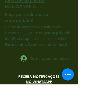
ÁREA DE MEMBROS
DA ERVANARIA
Faça parte de nossa
comunidade!
Ganhe
descontos exclusivos
em
cursos
e chás, entre no
grupo privado
no WhatsApp
, acesse o curso online
Farmacinha Caseira
e
muito mais!
Torne-se um membro
RECEBA NOTIFICAÇÕES
NO WHATSAPP