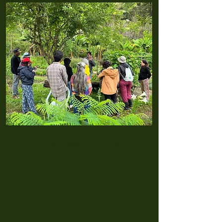
Venha participar de
vivências de
imersão presencial inesquecível no
bioma Cerrado.
São duas modalidades:
5 dias de Curs
o
Vivencial
ou 2 dias com caminhadas
leves
para adentrarmos no
universo das
plantas medicinais
aqui em nossa casa,
nos arredores do vilarejo de São Gonçalo