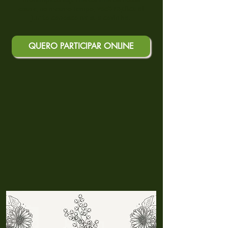
casa e, ao mesmo tempo,
você replica aí
junto conosco
na sua cozinha.
QUERO PARTICIPAR ONLINE