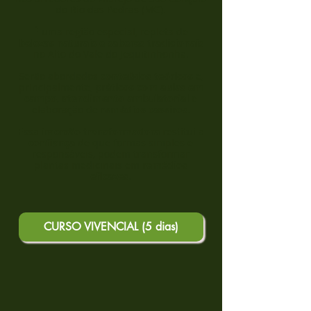
do Rio das Pedras (MG).
É uma região especial, repleta de
belezas naturais e saberes tradicionais
no Alto do Vale do Jequitinhonha.
Serão abordados
conteúdos teóricos
e,
principalmente,
práticos com aulas em
campo
,
atendimento ambulatorial
e
elaboração de
remédios caseiros
.
Essa
imersão transformadora
restitui a
confiança
de que formas simples e
responsáveis, podem transformar
plantas medicinais em
remédios
eficazes
.
CURSO VIVENCIAL (5 dias)