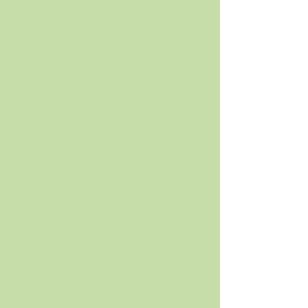
Benefícios:
Receba o
acesso
completo
ao
Cursos Online
Farmacinha Caseira e Da Colheita
ao Estoque
, faça parte do grupo
privado do WhatsApp
,
ganhe
descontos
em todos os
produtos e cursos, tenha
frete grátis
e
prioridade
nas listas de espera,
tire suas dúvidas
no fórum,
baixe
todos os nossos ebooks
...
e
muito mais!
ACESSAR COMUNIDADE