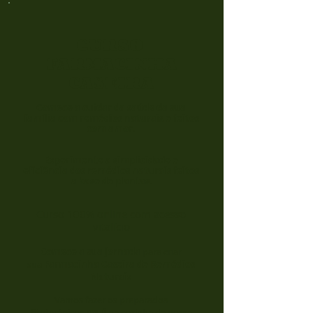
CURSO
FARMACINHA
CASEIRA
Comece a cuida
r da saúde da sua
família com remédios naturais e feitos
com amor.
Experimente a simplicidade e
eficiência dos remédios naturais feitos
a base de plantas
.
Curso 100% o
nline com acesso
vitalício
Comece a
sua jornada
para
criar
sua
Farmacinha Ca
seira de
Remédios
N
aturais
Vamos fazer os preparados
fitoterápicos
aqui
na cozinha da nossa