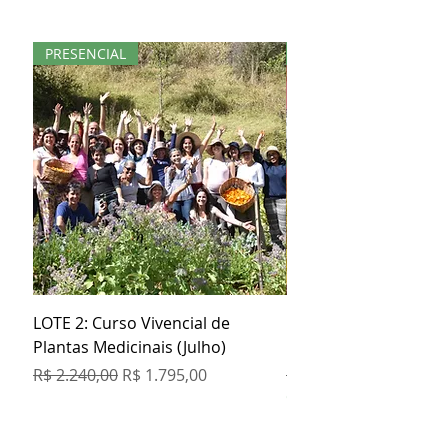
PRESENCIAL
KIT
LOTE 2: Curso Vivencial de
Kit Especial Livro + 3
Plantas Medicinais (Julho)
Orgânicos
Preço normal
Preço promocional
Preço normal
R$ 2.240,00
R$ 1.795,00
R$ 129,80
COMPRE 5 PAGUE 4