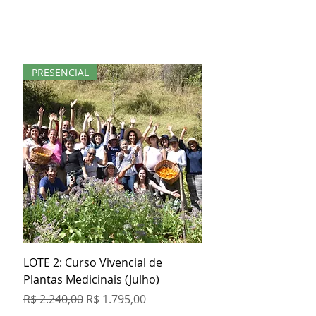
PRESENCIAL
KIT
LOTE 2: Curso Vivencial de
Kit Especial Livro + 3
Plantas Medicinais (Julho)
Orgânicos
Preço normal
Preço promocional
Preço normal
R$ 2.240,00
R$ 1.795,00
R$ 129,80
COMPRE 5 PAGUE 4