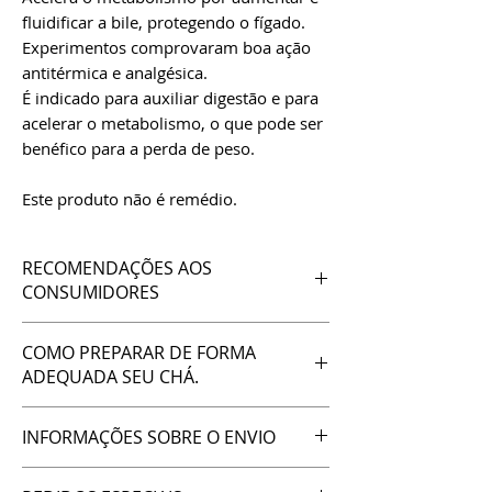
fluidificar a bile, protegendo o fígado.
Experimentos comprovaram boa ação
antitérmica e analgésica.
É indicado para auxiliar digestão e para
acelerar o metabolismo, o que pode ser
benéfico para a perda de peso.
Este produto não é remédio.
RECOMENDAÇÕES AOS
CONSUMIDORES
TODOS
os chás da Ervanaria Marcos
COMO PREPARAR DE FORMA
Guião são produzidos ou coletados
ADEQUADA SEU CHÁ.
por nossa equipe, principalmente na
região de São Gonçalo do Rio das
Para seu melhor aproveitamento, vamos
Pedras (MG), comunidade localizada
INFORMAÇÕES SOBRE O ENVIO
enviar a planta que você escolheu
no alto da Serra do Espinhaço, na
devidamente desidratada e picada, pois
cabeceira da nascente do Rio
A Ervanaria Marcos Guião está localizada
assim você fará uma extração melhor e