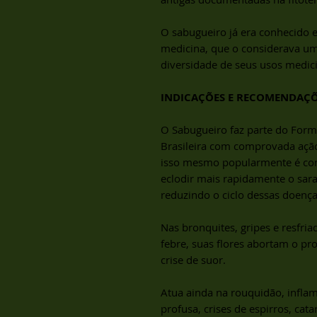
O sabugueiro já era conhecido 
medicina, que o considerava um
diversidade de seus usos medici
INDICAÇÕES E RECOMENDAÇ
O Sabugueiro faz parte do Form
Brasileira com comprovada ação 
isso mesmo popularmente é con
eclodir mais rapidamente o sar
reduzindo o ciclo dessas doenç
Nas bronquites, gripes e resf
febre, suas flores abortam o 
crise de suor.
Atua ainda na rouquidão, inflam
profusa, crises de espirros, cat