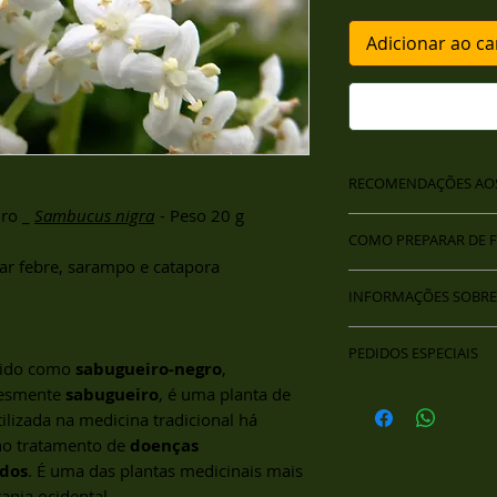
Adicionar ao ca
RECOMENDAÇÕES AO
iro _
Sambucus nigra
- Peso 20 g
TODOS
os chás d
COMO PREPARAR DE 
produzidos ou co
ar febre, sarampo e catapora
principalmente n
Para seu melhor ap
das Pedras (MG),
INFORMAÇÕES SOBRE
planta que você es
da Serra do Espi
e picada, pois assi
A Ervanaria Marcos 
do Rio Jequitinh
e certamente obter
PEDIDOS ESPECIAIS
rural do Alto Vale 
As coletas de pl
ido como
sabugueiro-negro
,
Alertamos que você
poucas opções de a
obedecem rigoro
esmente
sabugueiro
, é uma planta de
Para compras em qu
no mesmo dia de pr
correios é limitado.
Manejo Sustentáv
contato com ervan
lizada na medicina tradicional há
processos fermentat
Seguindo as caracter
A seleção e ben
no tratamento de
doenças
propriedades medic
envios das compras 
padrão que visa 
Basicamente, você 
ados
. É uma das plantas medicinais mais
realizados periodic
propriedades med
formas:
apia ocidental.