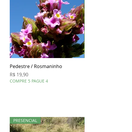
Pedestre / Rosmaninho
Cavalinha
Preço
Preço
R$ 19,90
R$ 19,90
COMPRE 5 PAGUE 4
COMPRE 5 PAGUE 4
PRESENCIAL
KIT