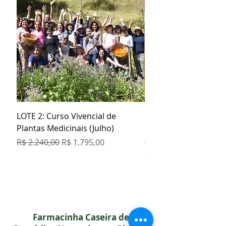
LOTE 2: Curso Vivencial de
Kit Especial Livro + 3
Plantas Medicinais (Julho)
Orgânicos
Preço normal
Preço promocional
Preço normal
R$ 2.240,00
R$ 1.795,00
R$ 129,80
COMPRE 5 PAGUE 4
Farmacinha Caseira de