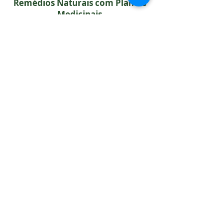
Remédios Naturais com Plantas
Medicinais
CURSO ONLINE:
APRENDA A USAR AS PLANTAS MEDICINAIS
DE FORMA SEGURA E EFICAZ
Você vai aprender como fazer:
Infusão • Decocção • Maceração •
Tintura Mãe • Alcoolatura • Xarope •
Pomada • Óleo medicado • Solução
nasal • Argila medicada • Escalda Pés •
Vaporização do útero • Dosagem •
Frequência de administração • Duração