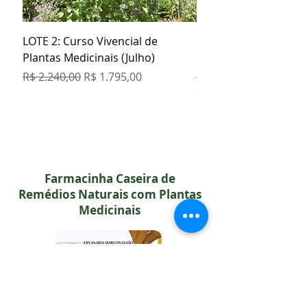
LOTE 2: Curso Vivencial de
Kit Especial Livro + 3
Plantas Medicinais (Julho)
Orgânicos
Preço normal
Preço promocional
Preço normal
R$ 2.240,00
R$ 1.795,00
R$ 129,80
COMPRE 5 PAGUE 4
Farmacinha Caseira de
Remédios Naturais com Plantas
Medicinais