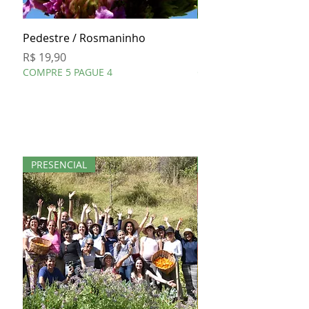
Pedestre / Rosmaninho
Cavalinha
Preço
Preço
R$ 19,90
R$ 19,90
COMPRE 5 PAGUE 4
COMPRE 5 PAGUE 4
PRESENCIAL
KIT