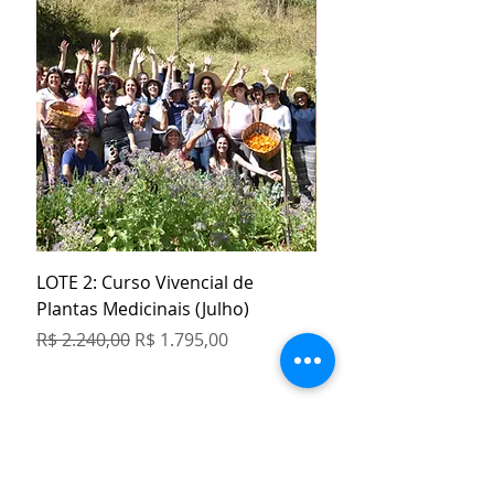
LOTE 2: Curso Vivencial de
Kit Especial Livro + 3
Plantas Medicinais (Julho)
Orgânicos
Preço normal
Preço promocional
Preço normal
R$ 2.240,00
R$ 1.795,00
R$ 129,80
COMPRE 5 PAGUE 4