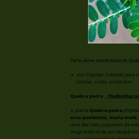
Parte aérea desidratada de Que
Uso Popular: Indicado para o
lombar, cistite, prostratite.
Quebra pedra _
Phyllanthus ni
A planta
Quebra-pedra
(
Phylla
erva-pombinha
,
maria-mole
,
uma das mais populares da medi
longa história de uso terapêuti
para o tratamento de problemas 