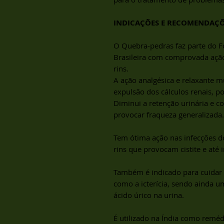
INDICAÇÕES E RECOMENDAÇ
O Quebra-pedras faz parte do F
Brasileira com comprovada ação
rins.
A ação analgésica e relaxante m
expulsão dos cálculos renais, p
Diminui a retenção urinária e 
provocar fraqueza generalizada.
Tem ótima ação nas infecções do
rins que provocam cistite e até 
Também é indicado para cuidar d
como a icterícia, sendo ainda u
ácido úrico na urina.
É utilizado na Índia como reméd