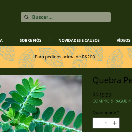
JA
SOBRE NÓS
NOVIDADES E CAUSOS
VÍDEOS
Para pedidos acima de R$200.
Quebra P
Preço
R$ 19,90
COMPRE 5 PAGUE 4
Quantidade
*