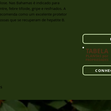
lose. Nas Bahamas é indicado para
tre, febre tifoide, gripe e resfriados. A
 recomenda como um excelente protetor
ssoas que se recuperam de hepatite B.
TABELA
PLANTAS por
PRO
PRIEDADES
CONHE
s