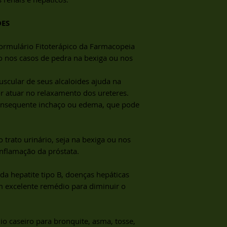
entrega adequado a
desidratadas qua
INFUSÃO
– Deitar á
Estamos à disposiçã
“secagem solar” 
colocar as plantas 
ÕES
equipamentos ada
imediatamente retira
São Gonçalo do R
principalmente as p
ormulário Fitoterápico da Farmacopeia
distante 25 km d
aquelas que usamos
 nos casos de pedra na bexiga ou nos
Não temos agênc
como as flores, folh
comunidade , po
DECOCÇÃO
– Este t
dos consumidores
uscular de seus alcaloides ajuda na
quando estamos fa
encomendas ser
or atuar no relaxamento dos ureteres.
planta mais rígidas,
uma semana.
consequente inchaço ou edema, que pode
entrecascas e seme
devemos colocar as
fria e deixar ferver
10 minutos.
 trato urinário, seja na bexiga ou nos
MACERAÇÃO
– Aqui
inflamação da próstata.
pode ser utilizada 
duras, só que elas 
a hepatite tipo B, doenças hepáticas
pedaços são coloca
m excelente remédio para diminuir o
em temperatura amb
consumido aos pouc
io caseiro para bronquite, asma, tosse,