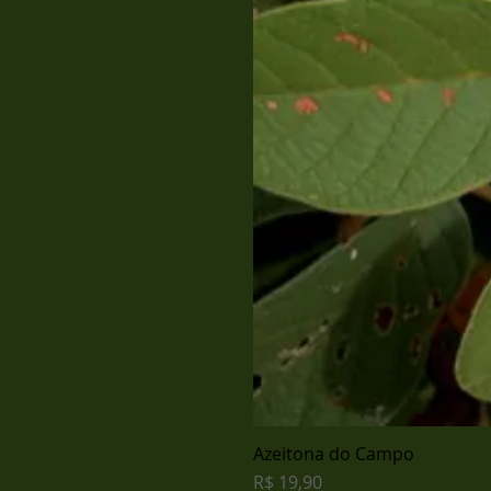
Azeitona do Campo
Preço
R$ 19,90