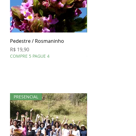
Pedestre / Rosmaninho
Cavalinha
Preço
Preço
R$ 19,90
R$ 19,90
COMPRE 5 PAGUE 4
COMPRE 5 PAGUE 4
PRESENCIAL
KIT