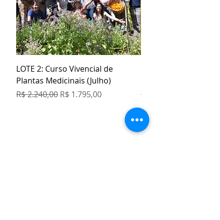
LOTE 2: Curso Vivencial de
Kit Especial Livro + 3
Plantas Medicinais (Julho)
Orgânicos
Preço normal
Preço promocional
Preço normal
R$ 2.240,00
R$ 1.795,00
R$ 129,80
COMPRE 5 PAGUE 4
Farmacinha Caseira de
Remédios Naturais com Plantas
Medicinais