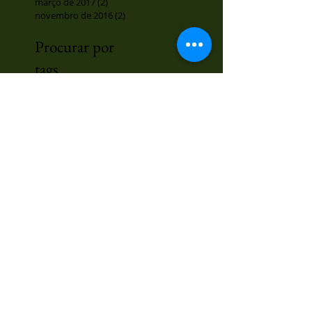
março de 2017
(2)
2 posts
novembro de 2016
(2)
2 posts
Procurar por
tags
Gota
Mulher
Parto
Pele
arritmia
benzedor
benzeção
cicatrizante
curso
depressão
hanseníase
imunoestimulante
livro físico
livros
olhos
picada de cobre
planta
presencial
pulmão
raiziero
rapé
rins
sinusite
vivência
´planta
Sig
a
Comprar