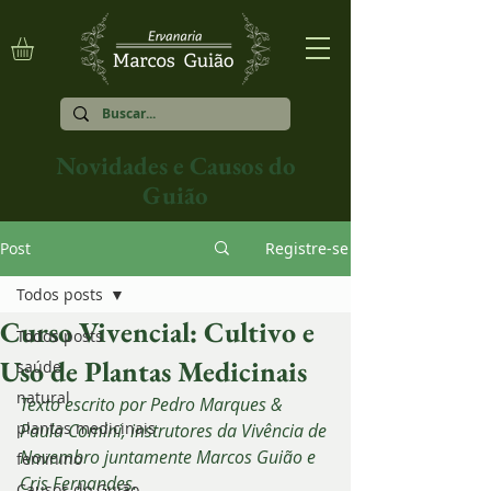
Novidades e Causos do
Guião
Post
Registre-se
Todos posts
Curso Vivencial: Cultivo e
Todos posts
Uso de Plantas Medicinais
saúde
natural
Texto escrito por Pedro Marques & 
plantas medicinais
Paula Comini, instrutores da Vivência de 
Novembro juntamente Marcos Guião e 
feminino
Cris Fernandes.
Causos do Guião