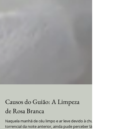
Causos do Guião: A Limpeza
de Rosa Branca