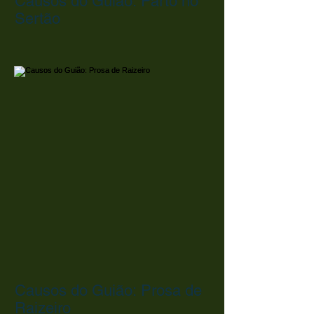
Causos do Guião: Parto no
Sertão