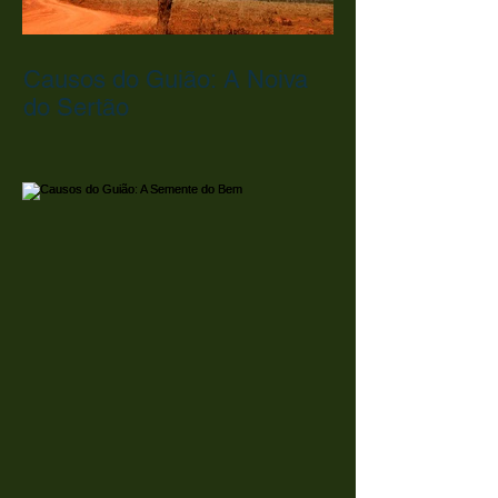
Causos do Guião: A Noiva
do Sertão