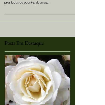
Naquela manhã de céu limpo e ar leve devido à chuva
torrencial da noite anterior, ainda pude perceber lá
pros lados do poente, algumas...
Posts Em Destaque