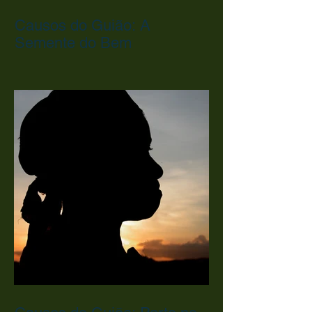
Causos do Guião: A
Semente do Bem