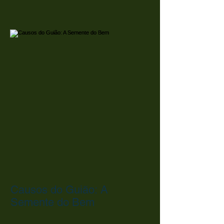
Causos do Guião: A Noiva
do Sertão
Causos do Guião: A