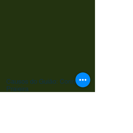
Causos do Guião: Corindiba
Praieira