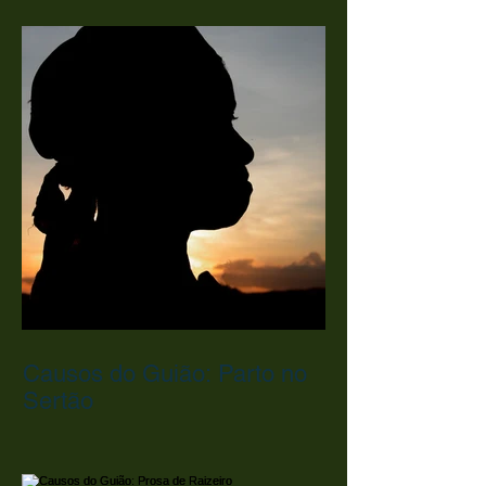
Semente do Bem
Causos do Guião: Parto no
Sertão