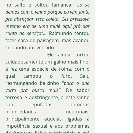
no salto e soltou tamanca: “
só se 
demos com o vinho porque eu vim junto 
pra abençoar essa coleta. Ces precisava 
mesmo era de uma muié aqui prá dar 
conta do serviço”... 
Raimundo tentou 
fazer cara de paisagem, mas acabou 
se dando por vencido.
          Ele ainda cortou 
cuidadosamente um galho mais fino, 
e fez uma espécie de rolha, com o 
qual tampou o furo. Saiu 
resmungando baixinho “
para o ano 
vorto pra busca mais”
. De sabor 
terroso e adstringente, a este vinho 
são reputadas inúmeras 
propriedades medicinais, 
principalmente aquelas ligadas à 
impotência sexual e aos problemas 
de fraqueza física, respiratória e até 