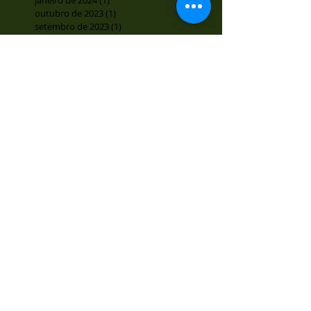
outubro de 2023
(1)
1 post
setembro de 2023
(1)
1 post
julho de 2023
(1)
1 post
junho de 2023
(1)
1 post
maio de 2023
(1)
1 post
abril de 2023
(1)
1 post
outubro de 2021
(2)
2 posts
agosto de 2021
(1)
1 post
novembro de 2017
(1)
1 post
agosto de 2017
(1)
1 post
julho de 2017
(3)
3 posts
junho de 2017
(2)
2 posts
maio de 2017
(2)
2 posts
abril de 2017
(2)
2 posts
março de 2017
(2)
2 posts
novembro de 2016
(2)
2 posts
Procurar por
tags
Gota
Mulher
Parto
Pele
arritmia
benzedor
benzeção
cicatrizante