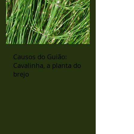
Causos do Guião:
Cavalinha, a planta do
brejo