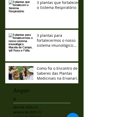
3 plantas que fortalecem
o Sistema Respiratório
3 plantas para
fortalecermos o nosso
sistema imunológico:
Macela do Campo, Ipê
Roxo e Fáfia.
Como foi o Encontro de
Saberes das Plantas
Medicinais na Ervanaria
Marcos Guião
Arquiv
o
abril de 2025
(1)
1 post
janeiro de 2025
(1)
1 post
janeiro de 2024
(1)
1 post