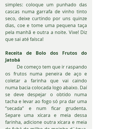
simples: coloque um punhado das 
cascas numa garrafa de vinho tinto 
seco, deixe curtindo por uns quinze 
dias, coe e tome uma pequena taça 
pela manhã e outra a noite. Vixe! Diz 
que sai até faísca!
Receita de Bolo dos Frutos do 
Jatobá
          De começo tem que ir raspando 
os frutos numa peneira de aço e 
coletar a farinha que vai caindo 
numa bacia colocada logo abaixo. Daí 
se deve despejar o obtido numa 
tacha e levar ao fogo só pra dar uma 
“secada” e num ficar grudenta. 
Separe uma xícara e meia dessa 
farinha, adicione outra xícara e meia 
de fubá de milho de moinho d`água, 