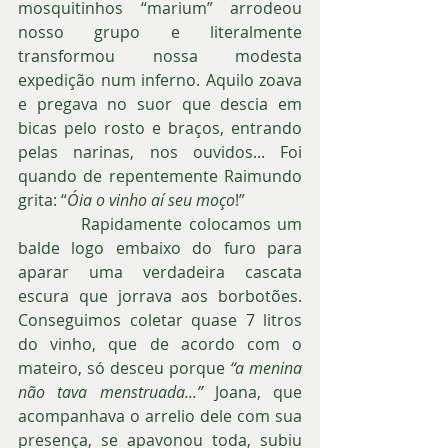
mosquitinhos “marium” arrodeou 
nosso grupo e literalmente 
transformou nossa modesta 
expedição num inferno. Aquilo zoava 
e pregava no suor que descia em 
bicas pelo rosto e braços, entrando 
pelas narinas, nos ouvidos... Foi 
quando de repentemente Raimundo 
grita: “
Óia o vinho aí seu moço
!”
          Rapidamente colocamos um 
balde logo embaixo do furo para 
aparar uma verdadeira cascata 
escura que jorrava aos borbotões. 
Conseguimos coletar quase 7 litros 
do vinho, que de acordo com o 
mateiro, só desceu porque 
“a menina 
não tava menstruada...” 
Joana, que 
acompanhava o arrelio dele com sua 
presença, se apavonou toda, subiu 