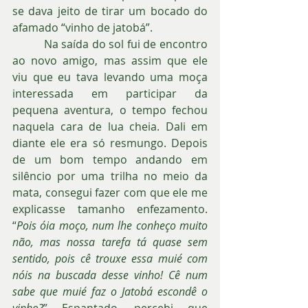
se dava jeito de tirar um bocado do 
afamado “vinho de jatobá”.
          Na saída do sol fui de encontro 
ao novo amigo, mas assim que ele 
viu que eu tava levando uma moça 
interessada em participar da 
pequena aventura, o tempo fechou 
naquela cara de lua cheia. Dali em 
diante ele era só resmungo. Depois 
de um bom tempo andando em 
silêncio por uma trilha no meio da 
mata, consegui fazer com que ele me 
explicasse tamanho enfezamento. 
“
Pois óia moço, num lhe conheço muito 
não, mas nossa tarefa tá quase sem 
sentido, pois cê trouxe essa muié com 
nóis na buscada desse vinho! Cê num 
sabe que muié faz o Jatobá escondê o 
vinho?
” Espantado, percebi que 