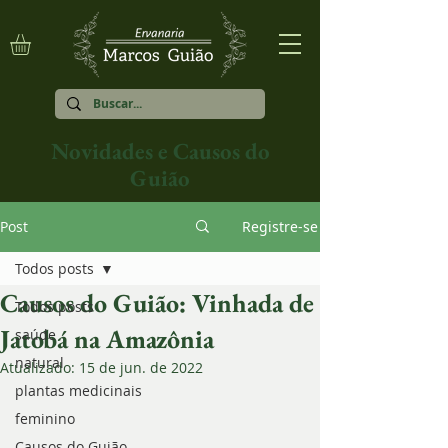
Novidades e Causos do
Guião
Post
Registre-se
Todos posts
Causos do Guião: Vinhada de
Todos posts
Jatobá na Amazônia
saúde
natural
Atualizado:
15 de jun. de 2022
plantas medicinais
feminino
Causos do Guião