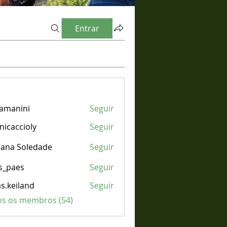
Entrar
tamanini
Seguir
nini
icaccioly
Seguir
cioly
iana Soledade
Seguir
s_paes
Seguir
es
s.keiland
Seguir
iland
os os membros (54)