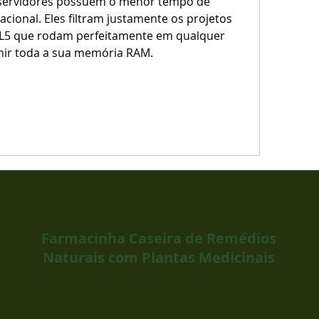
ional. Eles filtram justamente os projetos 
5 que rodam perfeitamente em qualquer 
mir toda a sua memória RAM.
Farmacinha Caseira de Remédios
Naturais com Plantas Medicinais
ocê vai aprender como fazer:
Infusão • Decocção • Maceração 
tura Mãe • Alcoolatura • Xarope • Pomada • Óleo medicado • Sol
al • Argila medicada • Escalda Pés • Vaporização do útero • Dos