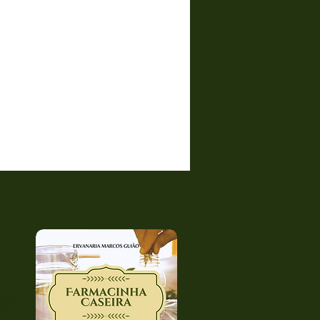
•
ução
agem