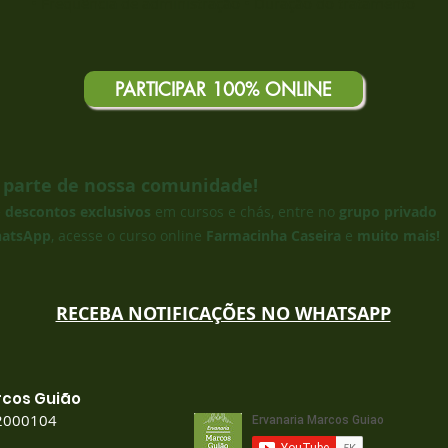
• Frequência de administração • Duração do tratamento
PARTICIPAR 100% ONLINE
 parte de nossa comunidade!
e
descontos exclusivos
em cursos
e chás, entre no
grupo privado
atsApp
, acesse o curso online
Farmacinha Caseira
e
muito mais!
RECEBA NOTIFICAÇÕES NO WHATSAPP
rcos Guião
2000104