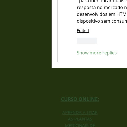
  para identificar quais servidores possuem o menor tempo de 
resposta no mercado nac
desenvolvidos em HTML
dispositivo sem consu
Edited
Like
Show more replies
CURSO ONLINE:
APRENDA A USAR
V
Tin
AS PLANTAS
nas
MEDICINAIS DE