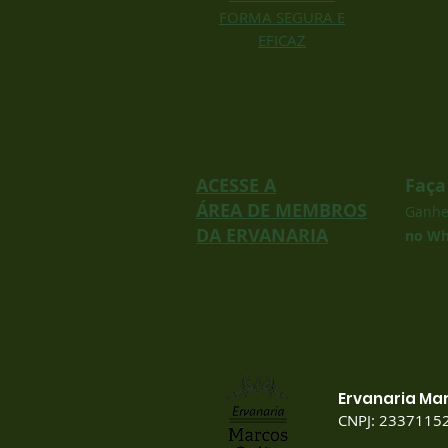
FORMA SEGURA E
EFICAZ
ACESSE A
Faça
ÁREA DE MEMBROS
Ganh
DA ERVANARIA
no Wh
Ervanaria Ma
CNPJ: 2337115