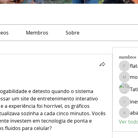
deos
Membros
Sobre
membros
fla
flatama
mon
monicac
Tat
jogabilidade e detesto quando o sistema 
essar um site de entretenimento interativo 
ine
ines_pa
 experiência foi horrível, os gráficos 
aba
tualizava sozinha a cada cinco minutos. Vocês 
abas.ke
te investem em tecnologia de ponta e 
Ver tod
s fluidos para celular?