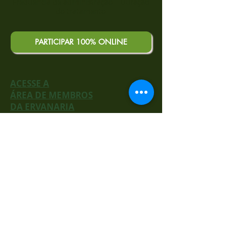
Frequência de administração • Duração
do tratamento
PARTICIPAR 100% ONLINE
ACESSE A
ÁREA DE MEMBROS
DA ERVANARIA
Faça parte de nossa
comunidade!
Ganhe
descontos exclusivos
em
cursos
e chás, entre no
grupo privado
no WhatsApp
, acesse o curso online
Farmacinha Caseira
e
muito mais!
Torne-se um membro