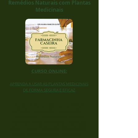
Remédios Naturais com Plantas
Medicinais
CURSO ONLINE:
APRENDA A USAR AS PLANTAS MEDICINAIS
DE FORMA SEGURA E EFICAZ
Você vai aprender como fazer:
Infusão • Decocção • Maceração •
Tintura Mãe • Alcoolatura • Xarope •
Pomada • Óleo medicado • Solução
nasal • Argila medicada • Escalda Pés •
Vaporização do útero • Dosagem •