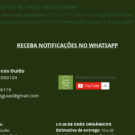
 parte de nossa comunidade!
e
descontos exclusivos
em cursos
e chás, entre no
grupo privado
atsApp
, acesse o curso online
Farmacinha Caseira
e
muito mais!
RECEBA NOTIFICAÇÕES NO WHATSAPP
rcos Guião
2000104
-6119
osguiao@gmail.com
o:
LOJA DE CHÁS ORGÂNICOS
Guião
Estimativa de entrega:
10 a 20