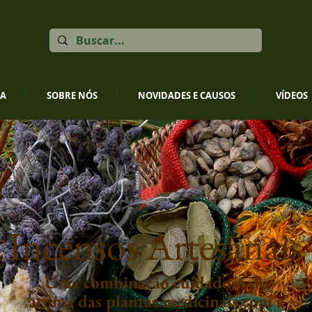
JA
SOBRE NÓS
NOVIDADES E CAUSOS
VÍDEOS
Incensos Artesanais
Uma combinação cuidadosa do
aroma das plantas medicinais com a