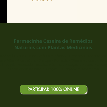
Farmacinha Caseira de Remédios
Naturais com Plantas Medicinais
ocê vai aprender como fazer:
Infusão • Decocção • Maceração 
tura Mãe • Alcoolatura • Xarope • Pomada • Óleo medicado • Sol
al • Argila medicada • Escalda Pés • Vaporização do útero • Dos
• Frequência de administração • Duração do tratamento
PARTICIPAR 100% ONLINE