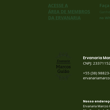
ACESSE A
Faça
ÁREA DE MEMBROS
Ganh
DA ERVANARIA
no Wh
Ervanaria Ma
CNPJ: 2337115
+55 (38) 98823
ervanariamarc
Nosso endereç
Ervanaria Marcos 