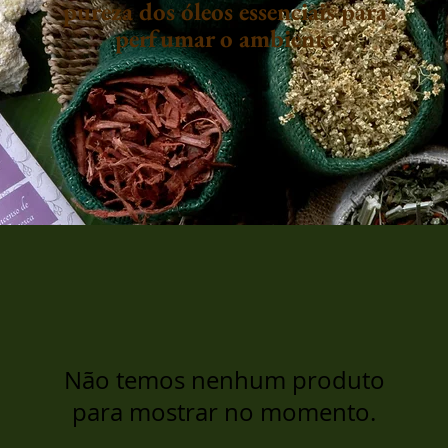
pureza dos óleos essenciais para
perfumar o ambiente
Não temos nenhum produto
para mostrar no momento.