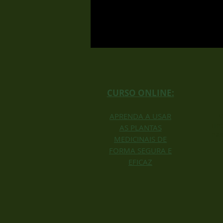
CURSO ONLINE:
APRENDA A USAR
V
Tin
AS PLANTAS
nas
MEDICINAIS DE
FORMA SEGURA E
EFICAZ