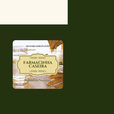
•
ução
agem