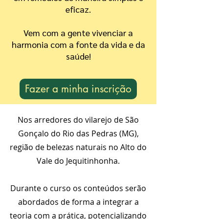
eficaz.
Serão 6 dias de Curso Vivencial
Vem com a gente vivenciar a
conduzido pelos professores Cris
harmonia com a fonte da vida e da
Fernandes e
saúde!
Marcos Guião.
Fazer a minha inscrição
Nos arredores do vilarejo de São
Gonçalo do Rio das Pedras (MG),
região de belezas naturais no Alto do
Vale do Jequitinhonha.
Durante o curso os conteúdos serão
abordados de forma a integrar a
teoria com a prática, potencializando