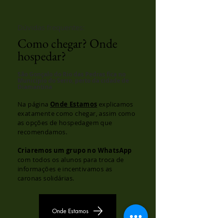
Dúvidas frequentes:
Como chegar? Onde
hospedar?
São Gonçalo do Rio das Pedras fica no
Município do Serro, perto da cidade de
Diamantina
Na página
Onde Estamos
explicamos
exatamente como chegar, assim como
as opções de hospedagem que
recomendamos.
Criaremos um grupo no WhatsApp
com todos os alunos para troca de
informações e incentivamos as
caronas solidárias.
Onde Estamos