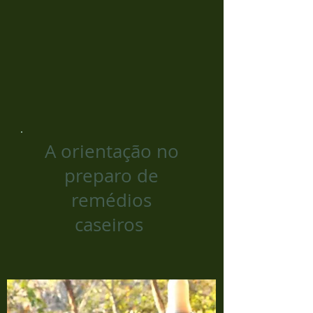
A orientação no
preparo de
remédios
caseiros