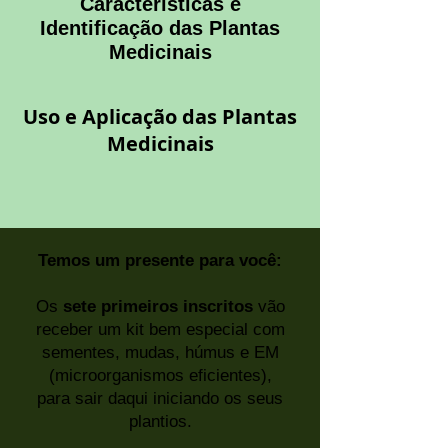
Características e
Identificação das Plantas
Medicinais
Uso e Aplicação das Plantas
Medicinais
Temos um presente para você:
Os
sete primeiros inscritos
vão
receber um kit bem especial com
sementes, mudas, húmus e EM
(microorganismos eficientes),
para sair daqui iniciando os seus
plantios.