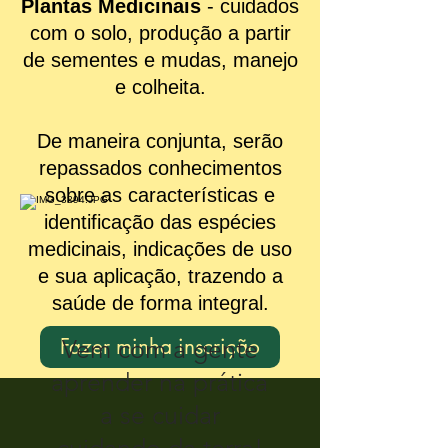
Plantas Medicinais
- cuidados
com o solo, produção a partir
de sementes e mudas, manejo
e colheita.
De maneira conjunta, serão
repassados conhecimentos
sobre as características e
identificação das espécies
medicinais, indicações de uso
e sua aplicação, trazendo a
saúde de forma integral.
Fazer minha inscrição
Vem com a gente
aprender na prática
a se cuidar
cuidando da terra!