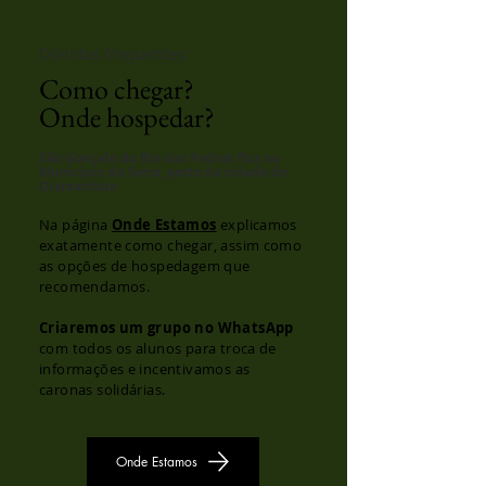
Dúvidas frequentes:
Como chegar?
Onde hospedar?
São Gonçalo do Rio das Pedras fica no
Município do Serro, perto da cidade de
Diamantina
Na página
Onde Estamos
explicamos
exatamente como chegar, assim como
as opções de hospedagem que
recomendamos.
Criaremos um grupo no WhatsApp
com todos os alunos para troca de
informações e incentivamos as
caronas solidárias.
Onde Estamos