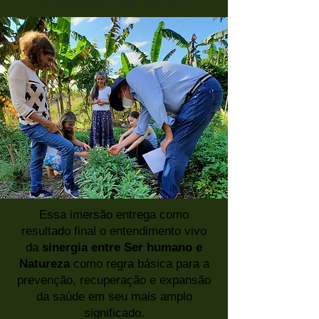
Essa imersão entrega como
resultado final o entendimento vivo
da
sinergia entre Ser humano e
Natureza
como regra básica para a
prevenção, recuperação e expansão
da saúde em seu mais amplo
significado.