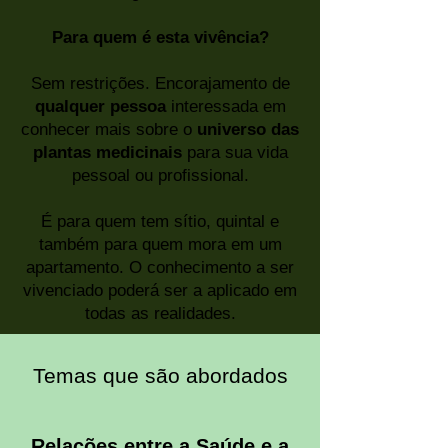
Para quem é esta vivência?
Sem restrições. Encorajamento de
qualquer pessoa
interessada em
conhecer mais sobre o
universo das
plantas medicinais
para sua vida
pessoal ou profissional.
É para quem tem sítio, quintal e
também para quem mora em um
apartamento. O conhecimento a ser
vivenciado poderá ser a aplicado em
todas as realidades.
Temas que são abordados
Relações entre a Saúde e a