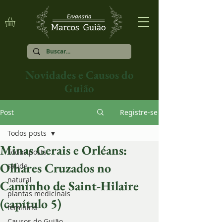
Novidades e Causos do
Guião
Post
Registre-se
Todos posts
Minas Gerais e Orléans:
Todos posts
Olhares Cruzados no
saúde
natural
Caminho de Saint-Hilaire
plantas medicinais
(capítulo 5)
feminino
Causos do Guião