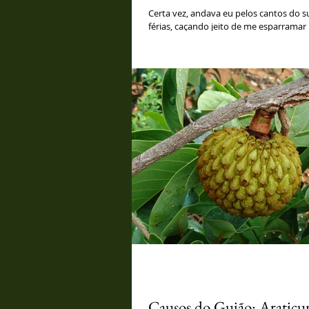
Certa vez, andava eu pelos cantos do s
férias, caçando jeito de me esparrama
busca de descanso e laser,...
Causos do Guião: Araticu