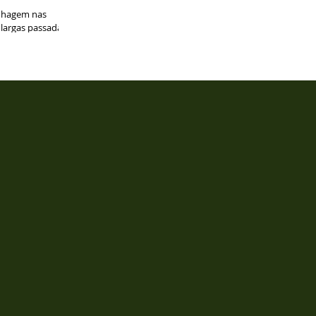
inhagem nas
largas passadas
.