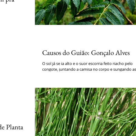
dor de um
o intento de
 A...
Causos do Guião: Gonçalo Alves
O sol já se ia alto e o suor escorria feito riacho pelo
congote, juntando a camisa no corpo e sungando a
calças já úmidas na cinta....
e Planta