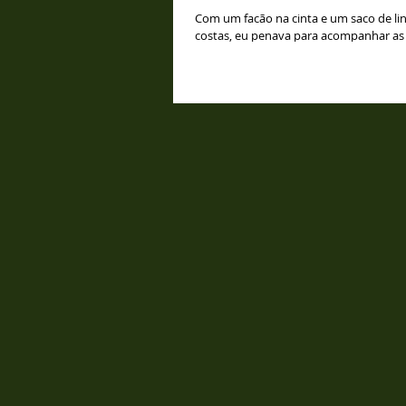
Com um facão na cinta e um saco de l
costas, eu penava para acompanhar as 
de Chico da Mata enquanto a gente se..