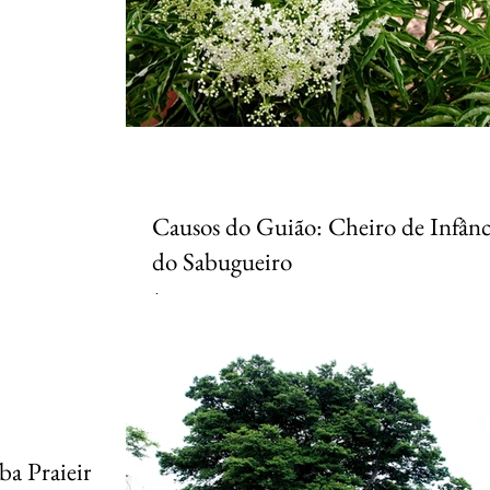
Causos do Guião: Cheiro de Infânc
do Sabugueiro
É na primeira infância que, uma vez percebido um
“cheiro”, ele se aloja em nosso cérebro e é identific
sequência da vida sempre que...
a Praieira