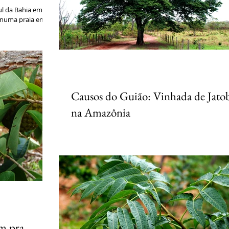
ul da Bahia em
r numa praia em
Causos do Guião: Vinhada de Jato
na Amazônia
Durante uma viagem ao Pará na região do Rio Capi
plena floresta amazônica, me vi arrodeado de muita
formosuras nesse canto do mundo...
m pra