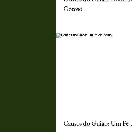
Gotoso
Dia desses tava encarapitado no derre
braseiro, assoprando um enorme fole n
amolecer um feixe de mola de caminhão.
Causos do Guião: Um Pé d