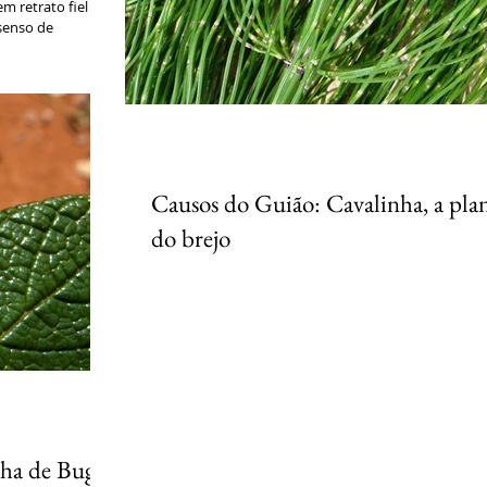
 retrato fiel
senso de
do...
Causos do Guião: Cavalinha, a pla
do brejo
A chuva fina e persistente que caia há horas tinha
transformado minhas roupas numa sopa mole e fria
Lampião, animal dócil e de bom passo...
ha de Bugre