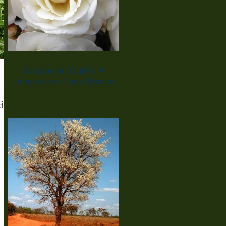
Causos do Guião: A
Limpeza de Rosa Branca
ia
ado na