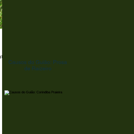
nta
Causos do Guião: Prosa
de Raizeiro
.