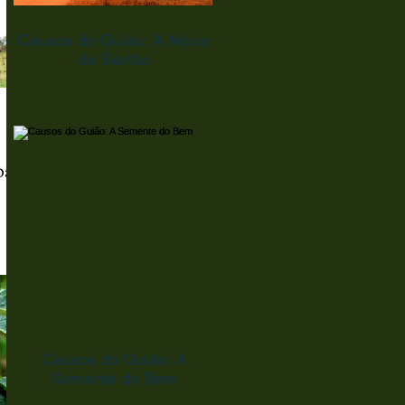
Causos do Guião: A Noiva
do Sertão
bá
m, em
s
Causos do Guião: A
Semente do Bem