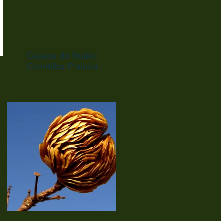
Causos do Guião:
Corindiba Praieira