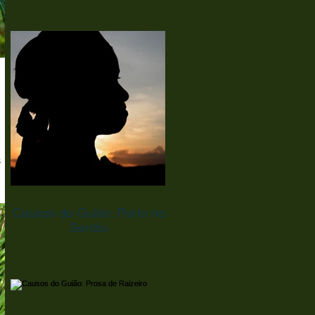
s
Causos do Guião: Parto no
Sertão